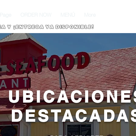
Page
ORDER NOW
MENÚ
More
EA Y ¡ENTREGA YA DISPONIBLE!
UBICACIONE
DESTACADA