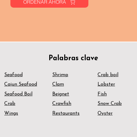
ORDENAR AHORA
Palabras clave
Seafood
Shrimp
Crab boil
Cajun Seafood
Clam
Lobster
Seafood Boil
Beignet
Fish
Crab
Crawfish
Snow Crab
Wings
Restaurants
Oyster