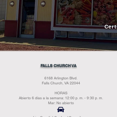
Cert
FALLS CHURCH VA
6168 Arlington Blvd.
Falls Church, VA 22044
HORAS
Abierto 6 días a la semana: 12:00 p. m. - 9:30 p. m.
Mar: No abierto