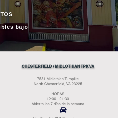
RTOS
ibles bajo
CHESTERFIELD / MIDLOTHIAN TPK VA
7531 Midlothian Turnpike
North Chesterfield, VA 23225
HORAS
12:00 - 21:30
Abierto los 7 días de la semana