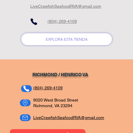
LiveCrawfishSeafoodRVA@gmail.com
(804) 269-4109
EXPLORA ESTA TIENDA
RICHMOND / HENRIC
O VA
(804) 269-4109
9020 West Broad Street
Richmond, VA 23294
LiveCrawfishSeafoodRVA@gmail.com