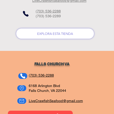
LiveCrawfishSeafood@gmail.com
(703) 536-2288
(703) 536-2289
EXPLORA ESTA TIENDA
FALLS CHURCH VA
(703) 536-2288
6168 Arlington Blvd
Falls Church, VA 22044
LiveCrawfishSeafood@gmail.com