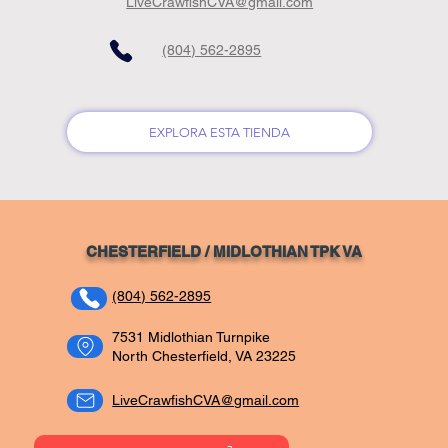
LiveCrawfishCVA@gmail.com
(804) 562-2895
EXPLORA ESTA TIENDA
CHESTERFIELD / MIDLOTHIAN TPK VA
(804) 562-2895
7531 Midlothian Turnpike
North Chesterfield, VA 23225
LiveCrawfishCVA@gmail.com