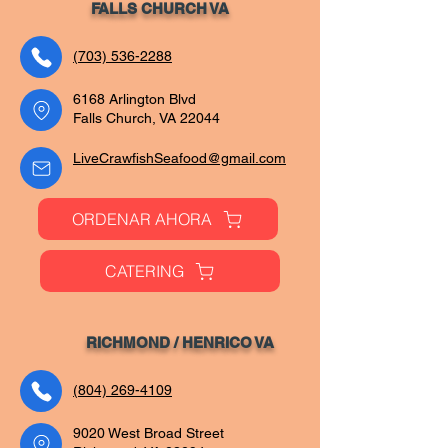
FALLS CHURCH VA
(703) 536-2288
6168 Arlington Blvd
Falls Church, VA 22044
LiveCrawfishSeafood@gmail.com
ORDENAR AHORA
CATERING
RICHMOND / HENRIC
O VA
(804) 269-4109
9020 West Broad Street