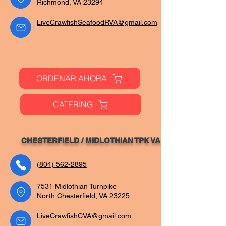
Richmond, VA 23294
LiveCrawfishSeafoodRVA@gmail.com
ORDENAR AHORA
CATERING
CHESTERFIELD / MIDLOTHIAN TPK VA
(804) 562-2895
7531 Midlothian Turnpike
North Chesterfield, VA 23225
LiveCrawfishCVA@gmail.com