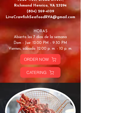
Richmond Henrico, VA 23294
(804) 269-4109
LiveCrawfishSeafoodRVA@gmail.com
HORAS
Abierto los 7 días de la semana
Dom - Jue: 12:00 PM - 9:30 PM
Viernes, sábado: 12:00 p. m. - 10 p. m.
ORDER NOW
CATERING